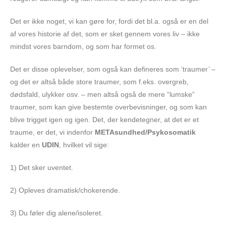
Det er ikke noget, vi kan gøre for, fordi det bl.a. også er en del
af vores historie af det, som er sket gennem vores liv – ikke
mindst vores barndom, og som har formet os.
Det er disse oplevelser, som også kan defineres som ‘traumer’ –
og det er altså både store traumer, som f.eks. overgreb,
dødsfald, ulykker osv. – men altså også de mere “lumske”
traumer, som kan give bestemte overbevisninger, og som kan
blive trigget igen og igen. Det, der kendetegner, at det er et
traume, er det, vi indenfor
METAsundhed/Psykosomatik
kalder en
UDIN
, hvilket vil sige:
1) Det sker uventet.
2) Opleves dramatisk/chokerende.
3) Du føler dig alene/isoleret.