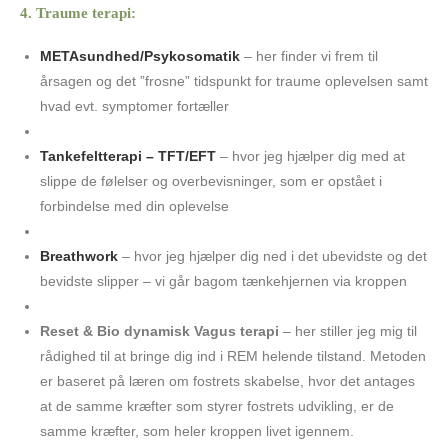
4. Traume terapi:
METAsundhed/
Psykosomatik
– her finder vi frem til
årsagen og det ”frosne” tidspunkt for traume oplevelsen samt
hvad evt. symptomer fortæller
Tankefeltterapi – TFT/EFT
– hvor jeg hjælper dig med at
slippe de følelser og overbevisninger, som er opstået i
forbindelse med din oplevelse
Breathwork
– hvor jeg hjælper dig ned i det ubevidste og det
bevidste slipper – vi går bagom tænkehjernen via kroppen
Reset & Bio dynamisk Vagus terapi
– her stiller jeg mig til
rådighed til at bringe dig ind i REM helende tilstand. Metoden
er baseret på læren om fostrets skabelse, hvor det antages
at de samme kræfter som styrer fostrets udvikling, er de
samme kræfter, som heler kroppen livet igennem.