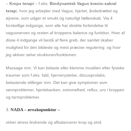
–
Krops terapi
– f.eks.
Biodynamisk Vagus kranio-sakral
terap
i, hvor jeg arbejder med Vagus, hjertet, åndedrættet og
øjnene, som udgør et smukt og naturligt fællesskab. Via 4
forskellige indgange, som alle har direkte forbindelse til
vagusnerven og resten af kroppens balance og funktion. Hver af
disse 4 indgange vil bestå af flere greb, der samlet skaber
mulighed for den blideste og mest præcise regulering. og hvor
jeg aktiver selve strukturen/funktionen.
Massage mm. Vi kan belaste eller klemme musklen efter fysiske
traumer som f.eks. fald, hjernerystelse, discusprolabs,
belastende stillinger mm. Det kan give symptomer som
søvnproblemer, hjertebanken, svimmelhed, reflux, uro i kroppen
og tarmproblemer.
3.
NADA – øreakupunktur –
virker stress lindrende og afbalancerer krop og sind.