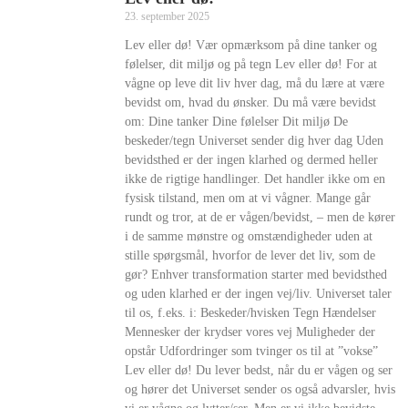
23. september 2025
Lev eller dø! Vær opmærksom på dine tanker og
følelser, dit miljø og på tegn Lev eller dø! For at
vågne op leve dit liv hver dag, må du lære at være
bevidst om, hvad du ønsker. Du må være bevidst
om: Dine tanker Dine følelser Dit miljø De
beskeder/tegn Universet sender dig hver dag Uden
bevidsthed er der ingen klarhed og dermed heller
ikke de rigtige handlinger. Det handler ikke om en
fysisk tilstand, men om at vi vågner. Mange går
rundt og tror, at de er vågen/bevidst, – men de kører
i de samme mønstre og omstændigheder uden at
stille spørgsmål, hvorfor de lever det liv, som de
gør? Enhver transformation starter med bevidsthed
og uden klarhed er der ingen vej/liv. Universet taler
til os, f.eks. i: Beskeder/hvisken Tegn Hændelser
Mennesker der krydser vores vej Muligheder der
opstår Udfordringer som tvinger os til at ”vokse”
Lev eller dø! Du lever bedst, når du er vågen og ser
og hører det Universet sender os også advarsler, hvis