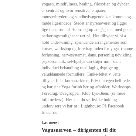
yogaen, mindfulness, healing, filosofien og dybden
er centralt og hvor sensitive, empater,
mønsterbrydere og sundhedssøgende kan komme og
møde ligesindede. Stedet er nyrenoveret og ligger
lige i centrum af Hobro og op ad gågaden med gode
parkeringsmuligheder tæt på. Her tilbyder vi bl.a.
hold undervisning, spændende arrangementer som
kurser, workshop og foredrag inden for yoga, traume
forløsning, nervesystemet, dans, personlig udvikling,
psykosomatik, selvhjælps værktøjer mm. samt
individuel behandling med faglig dygtige og
veluddannede formidlere. Tanke-feltet v. Jette
tilbyder b.la. kursusrækken: Bliv din egen helbredet
og har sine Yoga forløb her og afholder, Workshops,
Foredrag, Øvegrupper, Klub Lys-Buen. (se mere
info nederst). Her kan du se, hvilke hold og
undervisere vi har pt i Lighthouse: På Facebook
finder du
Læs mere »
Vagusnerven – dirigenten til dit