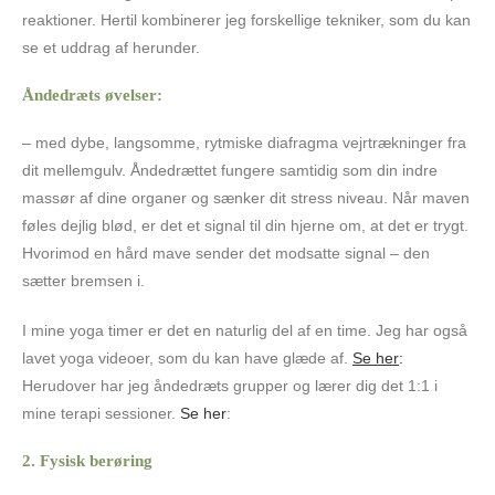
reaktioner. Hertil kombinerer jeg forskellige tekniker, som du kan
se et uddrag af herunder.
Åndedræts øvelser:
– med dybe, langsomme, rytmiske diafragma vejrtrækninger fra
dit mellemgulv. Åndedrættet fungere samtidig som din indre
massør af dine organer og sænker dit stress niveau. Når maven
føles dejlig blød, er det et signal til din hjerne om, at det er trygt.
Hvorimod en hård mave sender det modsatte signal – den
sætter bremsen i.
I mine yoga timer er det en naturlig del af en time. Jeg har også
lavet yoga videoer, som du kan have glæde af.
Se her
:
Herudover har jeg åndedræts grupper og lærer dig det 1:1 i
mine terapi sessioner.
Se her
:
2. Fysisk berøring