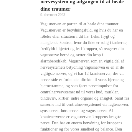
nervesystem og adgangen til at heale
dine traumer
9. december 2023
Vagusnerven er porten til at heale dine traumer
Vagusnerven er betydningsfuld, og hvis du har en
følelse eller situation i dit liv, f.eks. frygt og
manglende kontrol, hvor du ikke er rolig i tankerne,
fredfyldt i hjertet og let i kroppen, så reagerer din
vagusnerve herpå og sætter din krop i
alarmberedskab. Vagusnerven som en vigtig del af
nervesystemets betydning Vagusnerven er en af de
vigtigste nerver, og vi har 12 kranienerver, der via
nervetråde er forbundet direkte til vores hjerne og
hjernestamme, og som fører nerveimpulser fra
centralnervesystemet ud til vores hud, muskler,
bindevæv, kirtler, indre organer og ansigtet. Samt fra
sanserne ind til centralnervesystemet via lugtenerven,
synsnerven, hørenerven og vagusnerven. Af
kranienerverne er vagusnerven kroppens længste
nerve. Den har en enorm betydning for kroppens
funktioner og for vores sundhed og balance. Den