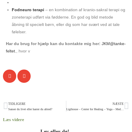
Fodneuro terapi
– en kombination af kranio-sakral terapi og
zoneterapi udført via fødderne. En god og blid metode
åbning til specielt børn, eller dig som har svært ved at tale
følelser.
Har du brug for hjælp kan du kontakte mig her:
JKM@tanke-
feltet.
, hvor v
TIDLIGERE
NÆSTE
Sanser du livet eller haster du afsted?
Ligthouse – Center for Healing – Yoga – Meditation. Mødestedet for sundhedsinteresserede, søgende, sensitive, empater, mønsterbrydere – Ny Tids Bevidsthed
Læs videre
Lev eller dø!