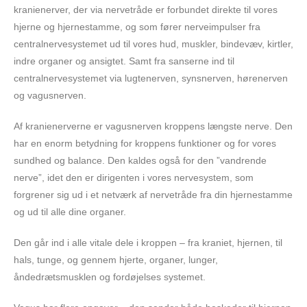
kranienerver, der via nervetråde er forbundet direkte til vores
hjerne og hjernestamme, og som fører nerveimpulser fra
centralnervesystemet ud til vores hud, muskler, bindevæv, kirtler,
indre organer og ansigtet. Samt fra sanserne ind til
centralnervesystemet via lugtenerven, synsnerven, hørenerven
og vagusnerven.
Af kranienerverne er vagusnerven kroppens længste nerve. Den
har en enorm betydning for kroppens funktioner og for vores
sundhed og balance. Den kaldes også for den ”vandrende
nerve”, idet den er dirigenten i vores nervesystem, som
forgrener sig ud i et netværk af nervetråde fra din hjernestamme
og ud til alle dine organer.
Den går ind i alle vitale dele i kroppen – fra kraniet, hjernen, til
hals, tunge, og gennem hjerte, organer, lunger,
åndedrætsmusklen og fordøjelses systemet.