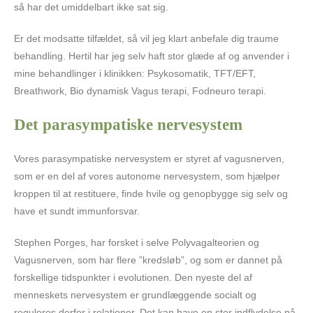
så har det umiddelbart ikke sat sig.
Er det modsatte tilfældet, så vil jeg klart anbefale dig traume
behandling. Hertil har jeg selv haft stor glæde af og anvender i
mine behandlinger i klinikken: Psykosomatik, TFT/EFT,
Breathwork, Bio dynamisk Vagus terapi, Fodneuro terapi.
Det parasympatiske nervesystem
Vores parasympatiske nervesystem er styret af vagusnerven,
som er en del af vores autonome nervesystem, som hjælper
kroppen til at restituere, finde hvile og genopbygge sig selv og
have et sundt immunforsvar.
Stephen Porges, har forsket i selve Polyvagalteorien og
Vagusnerven, som har flere ”kredsløb”, og som er dannet på
forskellige tidspunkter i evolutionen. Den nyeste del af
menneskets nervesystem er grundlæggende socialt og
reguleres derfor i relationer. Det kan have en stor indflydelse på,