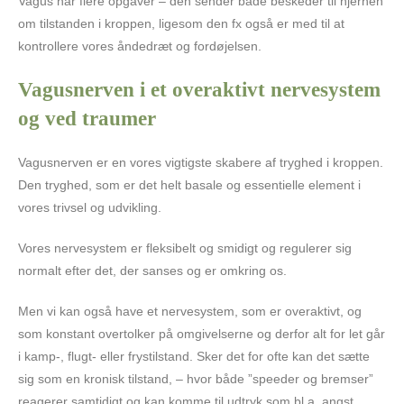
Vagus har flere opgaver – den sender både beskeder til hjernen
om tilstanden i kroppen, ligesom den fx også er med til at
kontrollere vores åndedræt og fordøjelsen.
Vagusnerven i et overaktivt nervesystem
og ved traumer
Vagusnerven er en vores vigtigste skabere af tryghed i kroppen.
Den tryghed, som er det helt basale og essentielle element i
vores trivsel og udvikling.
Vores nervesystem er fleksibelt og smidigt og regulerer sig
normalt efter det, der sanses og er omkring os.
Men vi kan også have et nervesystem, som er overaktivt, og
som konstant overtolker på omgivelserne og derfor alt for let går
i kamp-, flugt- eller frystilstand. Sker det for ofte kan det sætte
sig som en kronisk tilstand, – hvor både ”speeder og bremser”
reagerer samtidigt og kan komme til udtryk som bl.a. angst.