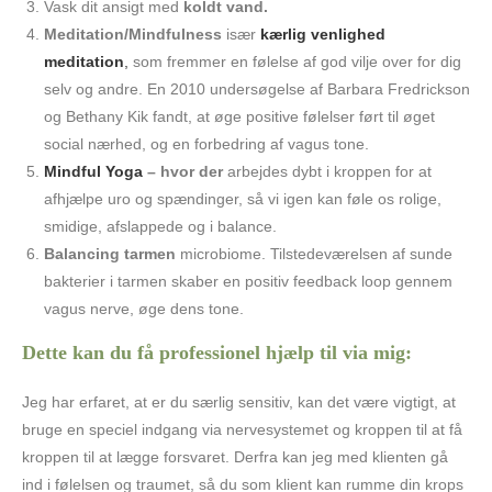
Vask dit ansigt med
koldt vand.
Meditation/Mindfulness
især
kærlig venlighed
meditation
,
som fremmer en følelse af god vilje over for dig
selv og andre. En 2010 undersøgelse af Barbara Fredrickson
og Bethany Kik fandt, at øge positive følelser ført til øget
social nærhed, og en forbedring af vagus tone.
Mindful Yoga
– hvor der
arbejdes dybt i kroppen for at
afhjælpe uro og spændinger, så vi igen kan føle os rolige,
smidige, afslappede og i balance.
Balancing tarmen
microbiome. Tilstedeværelsen af sunde
bakterier i tarmen skaber en positiv feedback loop gennem
vagus nerve, øge dens tone.
Dette kan du få professionel hjælp til via mig:
Jeg har erfaret, at er du særlig sensitiv, kan det være vigtigt, at
bruge en speciel indgang via nervesystemet og kroppen til at få
kroppen til at lægge forsvaret. Derfra kan jeg med klienten gå
ind i følelsen og traumet, så du som klient kan rumme din krops