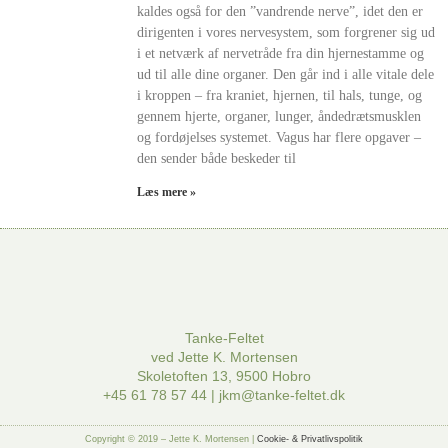
kaldes også for den ”vandrende nerve”, idet den er
dirigenten i vores nervesystem, som forgrener sig ud
i et netværk af nervetråde fra din hjernestamme og
ud til alle dine organer. Den går ind i alle vitale dele
i kroppen – fra kraniet, hjernen, til hals, tunge, og
gennem hjerte, organer, lunger, åndedrætsmusklen
og fordøjelses systemet. Vagus har flere opgaver –
den sender både beskeder til
Læs mere »
Tanke-Feltet
ved Jette K. Mortensen
Skoletoften 13, 9500 Hobro
+45 61 78 57 44 | jkm@tanke-feltet.dk
Copyright © 2019 – Jette K. Mortensen |
Cookie- & Privatlivspolitik