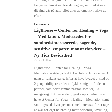
vi er vågne og lytter/ser. Men er vi ikke bevidste
fanger vi dem ikke. Når du vågner, så tillad ikke at
dit sind går på auto pilot eller automatisk række ud
efter
Læs mere »
Ligthouse – Center for Healing – Yoga
– Meditation. Mødestedet for
sundhedsinteresserede, søgende,
sensitive, empater, mønsterbrydere –
Ny Tids Bevidsthed
27. april 2024
Lighthouse – Center for Healing – Yoga –
Meditation – Adelgade 40 B – Hobro Butikscenter 3.
gang er lykkens gang. Efter at have bygget et sted op
2 gange tidligere er det nu lykkes mig, at finde en
partner, som deler samme passion som jeg. En
mangeårig drøm er endelig gået i opfyldelse om at
have et Center for Yoga – Healing – Meditation samt
samlingssted, hvor personer med interesse for at tage
ansvar for eget helbred og hvor personlig udvikling,