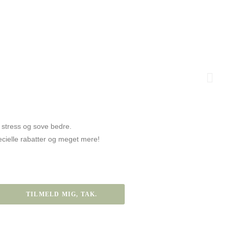
ents
e stress og sove bedre.
specielle rabatter og meget mere!
 ansatte med 8-ugers Mindfitness- & yogaforløb.
 Mindfulness og Mindfull Yoga for alle.
tress i krop og sind.
å venteliste,
ler FB ”Tanke-feltet”
ke-feltet.dk.
delgade 40 B, 9500 Hobro
jkm@Tanke-feltet.dk eller 6178 5744.
TILMELD MIG, TAK.