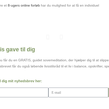
re et
8-ugers online forløb
har du mulighed for at få en individuel
is gave til dig
Aktuelle ev
Workshop
u får du en GRATIS, guidet sovemeditation, der hjælper dig til at slipp
sbrevet får du også løbende livsstilsråd til et liv i balance, opskrifter, 
Styrk dig selv eller dine
Åben månedlig 2 timers
Hold oprettes løbende.
Forebyg eller afhjælp s
For mere info eller plads p
Dato:
Se aktiviteter el
d dig mit nyhedsbrev her:
send en e-mail på jkm@tan
Sted:
I det fri eller A
Reserver din plads på 
Læs mere
Læs mere