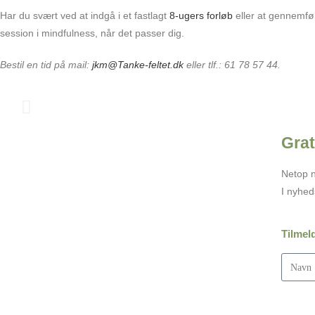
Har du svært ved at indgå i et fastlagt
8-ugers forløb
eller at gennemfø
session i mindfulness, når det passer dig.
Bestil en tid på mail:
jkm@Tanke-feltet.dk
eller tlf.: 61 78 57 44.
Grat
Aktuelle events
Netop n
I nyhed
Yogaundervisning på Adelgade 40 B, 9500 Hobro
v/Tanke-feltet:
Mandag kl. 8.30-9.45
Tilmel
Mandag kl. 10.00-11.15 Skåne yoga
Onsdag kl. 16.45 - 18.00
Onsdag kl. 19.00 - 20.15
Tilmelding: jkm@tanke-feltet.dk
Tilmelding: tlf. 6178 5744.