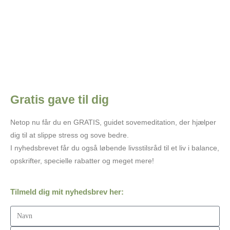
Onsdag kl. 19.00 - 20.15
Reserver din plads på jkm@Tanke-feltet.dk eller 6178 5744.
Tilmelding: jkm@tanke-feltet.dk
Tilmelding: tlf. 6178 5744.
Læs mere
Læs mere
Gratis gave til dig
Netop nu får du en GRATIS, guidet sovemeditation, der hjælper
dig til at slippe stress og sove bedre.
I nyhedsbrevet får du også løbende livsstilsråd til et liv i balance,
opskrifter, specielle rabatter og meget mere!
Tilmeld dig mit nyhedsbrev her: