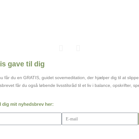
is gave til dig
Aktuelle ev
Workshop
u får du en GRATIS, guidet sovemeditation, der hjælper dig til at slipp
sbrevet får du også løbende livsstilsråd til et liv i balance, opskrifter, 
Styrk dig selv eller dine
Åben månedlig 2 timers
Hold oprettes løbende.
Forebyg eller afhjælp s
For mere info eller plads p
Dato:
Se aktiviteter el
d dig mit nyhedsbrev her:
send en e-mail på jkm@tan
Sted:
I det fri eller A
Reserver din plads på 
Læs mere
Læs mere