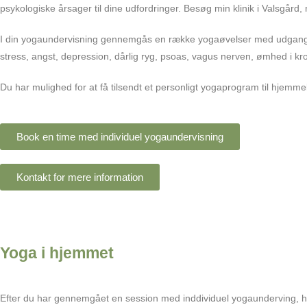
psykologiske årsager til dine udfordringer. Besøg min klinik i Valsgår
I din yogaundervisning gennemgås en række yogaøvelser med udgangsp
stress, angst, depression, dårlig ryg, psoas, vagus nerven, ømhed i krop
Du har mulighed for at få tilsendt et personligt yogaprogram til hjemme
Book en time med individuel yogaundervisning
Kontakt for mere information
Yoga i hjemmet
Efter du har gennemgået en session med inddividuel yogaunderving, ha