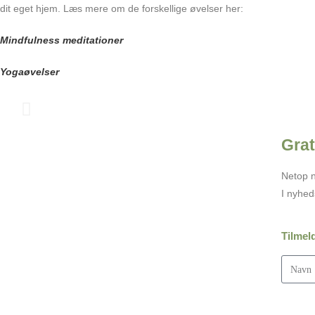
dit eget hjem. Læs mere om de forskellige øvelser her:
Mindfulness meditationer
Yogaøvelser
Grat
Aktuelle events
Netop n
I nyhed
Yogaundervisning på Adelgade 40 B, 9500 Hobro
v/Tanke-feltet:
Mandag kl. 8.30-9.45
Tilmel
Mandag kl. 10.00-11.15 Skåne yoga
Onsdag kl. 16.45 - 18.00
Onsdag kl. 19.00 - 20.15
Tilmelding: jkm@tanke-feltet.dk
Tilmelding: tlf. 6178 5744.