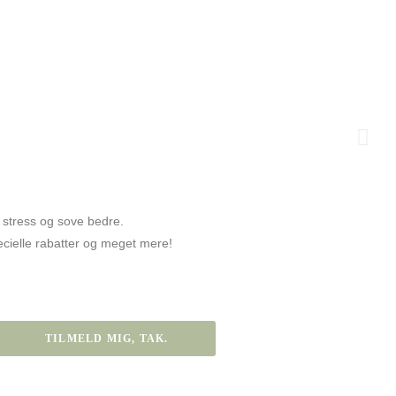
ents
e stress og sove bedre.
specielle rabatter og meget mere!
 ansatte med 8-ugers Mindfitness- & yogaforløb.
 Mindfulness og Mindfull Yoga for alle.
tress i krop og sind.
å venteliste,
ler FB ”Tanke-feltet”
ke-feltet.dk.
delgade 40 B, 9500 Hobro
jkm@Tanke-feltet.dk eller 6178 5744.
TILMELD MIG, TAK.