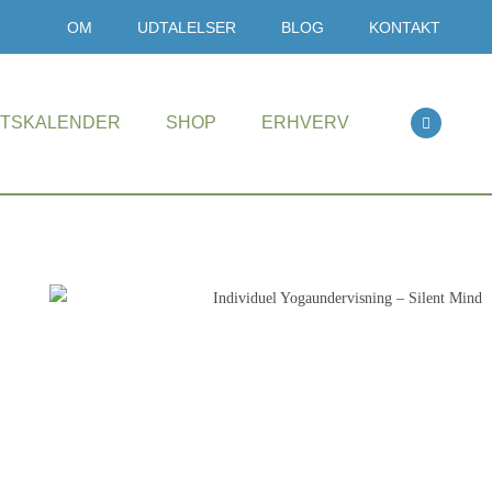
OM
UDTALELSER
BLOG
KONTAKT
ETSKALENDER
SHOP
ERHVERV