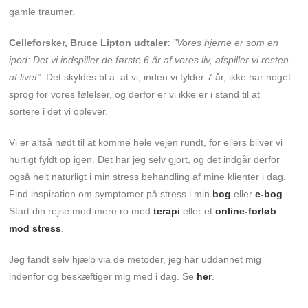
gamle traumer.
Celleforsker, Bruce Lipton udtaler:
”Vores hjerne er som en
ipod: Det vi indspiller de første 6 år af vores liv, afspiller vi resten
af livet”
. Det skyldes bl.a. at vi, inden vi fylder 7 år, ikke har noget
sprog for vores følelser, og derfor er vi ikke er i stand til at
sortere i det vi oplever.
Vi er altså nødt til at komme hele vejen rundt, for ellers bliver vi
hurtigt fyldt op igen. Det har jeg selv gjort, og det indgår derfor
også helt naturligt i min stress behandling af mine klienter i dag.
Find inspiration om symptomer på stress i min
bog
eller
e-bog
.
Start din rejse mod mere ro med
terapi
eller et
online-forløb
mod stress
.
Jeg fandt selv hjælp via de metoder, jeg har uddannet mig
indenfor og beskæftiger mig med i dag. Se
her
.