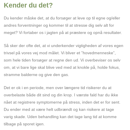
Kender du det?
Du kender måske det, at du forsøger at leve op til egne og/eller
andres forventninger og kommer til at stresse dig selv alt for
meget? Vi fortaber os i jagten på at præstere og opnå resultater.
Så sker der ofte det, at vi underkender vigtigheden af vores egen
trivsel på vores vej mod målet. Vi bliver et ”hovedmenneske”,
som hele tiden forsøger at regne den ud. Vi overbeviser os selv
om, at vi bare lige skal blive ved med at knokle på, holde fokus,
stramme balderne og give den gas.
Det er ok i en periode, men over længere tid risikerer du at
overbelaste både dit sind og din krop. I værste fald har du ikke
nået at registrere symptomerne på stress, inden det er for sent.
Du ender med at være helt udbrændt og kan risikere at tage
varig skade. Uden behandling kan det tage lang tid at komme
tilbage på sporet igen.