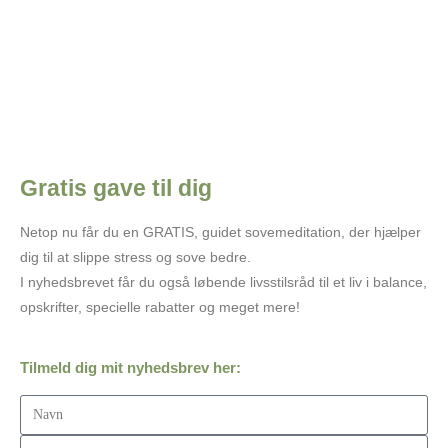
Onsdag kl. 19.00 - 20.15
Reserver din plads på jkm@Tanke-feltet.dk eller 6178 5744.
Tilmelding: jkm@tanke-feltet.dk
Tilmelding: tlf. 6178 5744.
Læs mere
Læs mere
Gratis gave til dig
Netop nu får du en GRATIS, guidet sovemeditation, der hjælper
dig til at slippe stress og sove bedre.
I nyhedsbrevet får du også løbende livsstilsråd til et liv i balance,
opskrifter, specielle rabatter og meget mere!
Tilmeld dig mit nyhedsbrev her: