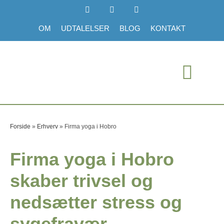
OM
UDTALELSER
BLOG
KONTAKT
Forside
»
Erhverv
»
Firma yoga i Hobro
Firma yoga i Hobro
skaber trivsel og
nedsætter stress og
sygefravær