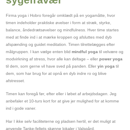
Firma yoga i Hobro foregår omklædt på en yogamåtte, hvor
timen indeholder praktiske øvelser i form at stræk, styrke,
balance, åndedrætsøvelser og mindfulness. Hver time startes
med at finde ind i at mærke kroppen og afsluttes med dyb
afspænding og guidet meditation. Timen tilrettelægges efter
målgruppen. I kan vælge enten blid
mindful yoga
til velvære og
modvirkning af stress, hvor alle kan deltage – eller
power yoga
til dem, som gerne vil have sved på panden. Eller
yin yoga
til
dem, som har brug for at opnå en dyb indre ro og blive
afstresset.
Timen kan foregå før, efter eller i løbet af arbejdsdagen. Jeg
anbefaler et 10-turs kort for at give jer mulighed for at komme
ind i gode vaner.
Har I ikke selv faciliteterne og pladsen hertil, er det muligt at
anvende Tanke-feltets skønne lokaler i Valsgård.