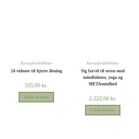
Kursusforløb/billetter
Kursusforløb/billetter
24 videoer til hjerte åbning
Sig farvel til stress med
mindfulness, yoga og
METAsundhed
555,00
kr.
Tilføj til kurv
2.222,00
kr.
Tilføj til kurv