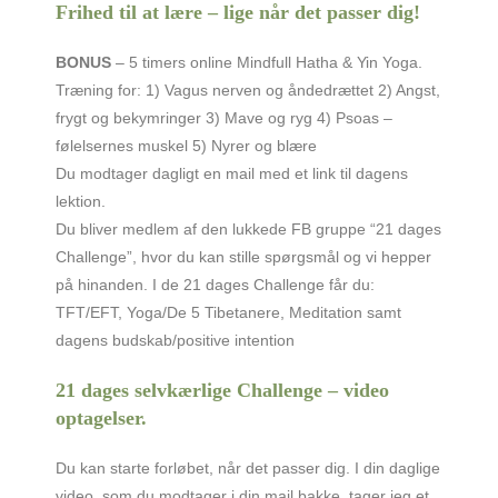
Frihed til at lære – lige når det passer dig!
BONUS
– 5 timers online Mindfull Hatha & Yin Yoga.
Træning for: 1) Vagus nerven og åndedrættet 2) Angst,
frygt og bekymringer 3) Mave og ryg 4) Psoas –
følelsernes muskel 5) Nyrer og blære
Du modtager dagligt en mail med et link til dagens
lektion.
Du bliver medlem af den lukkede FB gruppe “21 dages
Challenge”, hvor du kan stille spørgsmål og vi hepper
på hinanden. I de 21 dages Challenge får du:
TFT/EFT, Yoga/De 5 Tibetanere, Meditation samt
dagens budskab/positive intention
21 dages selvkærlige Challenge – video
optagelser.
Du kan starte forløbet, når det passer dig. I din daglige
video, som du modtager i din mail bakke, tager jeg et