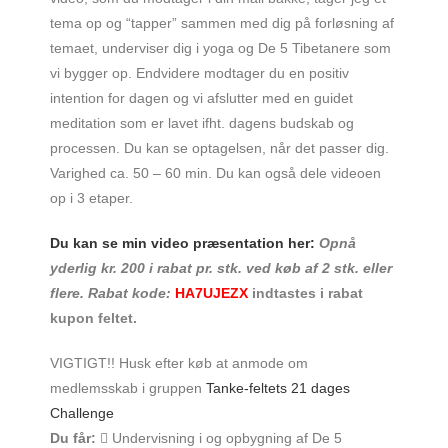
tema op og “tapper” sammen med dig på forløsning af
temaet, underviser dig i yoga og De 5 Tibetanere som
vi bygger op. Endvidere modtager du en positiv
intention for dagen og vi afslutter med en guidet
meditation som er lavet ifht. dagens budskab og
processen. Du kan se optagelsen, når det passer dig.
Varighed ca. 50 – 60 min. Du kan også dele videoen
op i 3 etaper.
Du kan se min video præsentation her:
Opnå
yderlig kr. 200 i rabat pr. stk. ved køb af 2 stk. eller
flere. Rabat kode:
HA7UJEZX
indtastes i rabat
kupon feltet.
VIGTIGT!! Husk efter køb at anmode om
medlemsskab i gruppen
Tanke-feltets 21 dages
Challenge
Du får:
 Undervisning i og opbygning af De 5