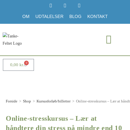
OM
UDTALELSER
BLOG
KONTAKT
0
0,00
kr.
Forside
>
Shop
>
Kursusforløb/billetter
>
Online-stresskursus – Lær at håndt
Online-stresskursus – Lær at
håndtere din stress på mindre end 10