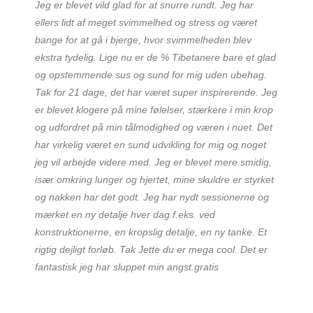
Jeg er blevet vild glad for at snurre rundt. Jeg har
ellers lidt af meget svimmelhed og stress og været
bange for at gå i bjerge, hvor svimmelheden blev
ekstra tydelig. Lige nu er de % Tibetanere bare et glad
og opstemmende sus og sund for mig uden ubehag.
Tak for 21 dage, det har været super inspirerende. Jeg
er blevet klogere på mine følelser, stærkere i min krop
og udfordret på min tålmodighed og væren i nuet. Det
har virkelig været en sund udvikling for mig og noget
jeg vil arbejde videre med.
Jeg er blevet mere smidig,
især omkring lunger og hjertet, mine skuldre er styrket
og nakken har det godt. Jeg har nydt sessionerne og
mærket en ny detalje hver dag f.eks. ved
konstruktionerne, en kropslig detalje, en ny tanke. Et
rigtig dejligt forløb. Tak Jette du er mega cool.
Det er
fantastisk jeg har sluppet min angst.gratis