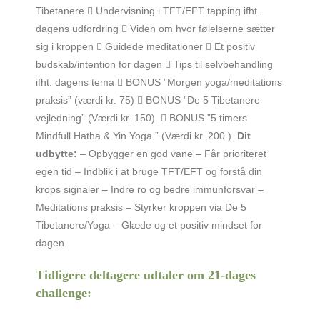
Tibetanere  Undervisning i TFT/EFT tapping ifht.
dagens udfordring  Viden om hvor følelserne sætter
sig i kroppen  Guidede meditationer  Et positiv
budskab/intention for dagen  Tips til selvbehandling
ifht. dagens tema  BONUS ”Morgen yoga/meditations
praksis” (værdi kr. 75)  BONUS ”De 5 Tibetanere
vejledning” (Værdi kr. 150).  BONUS ”5 timers
Mindfull Hatha & Yin Yoga ” (Værdi kr. 200 ).
Dit
udbytte:
– Opbygger en god vane – Får prioriteret
egen tid – Indblik i at bruge TFT/EFT og forstå din
krops signaler – Indre ro og bedre immunforsvar –
Meditations praksis – Styrker kroppen via De 5
Tibetanere/Yoga – Glæde og et positiv mindset for
dagen
Tidligere deltagere udtaler om 21-dages
challenge: