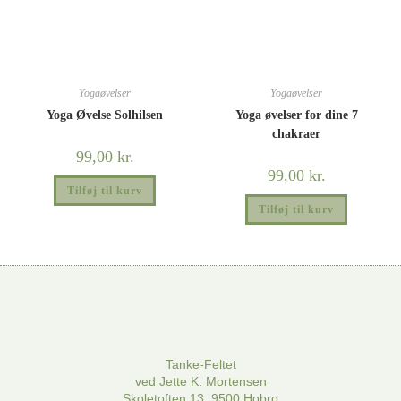
Yogaøvelser
Yogaøvelser
Yoga Øvelse Solhilsen
Yoga øvelser for dine 7
chakraer
99,00
kr.
99,00
kr.
Tilføj til kurv
Tilføj til kurv
Tanke-Feltet
ved Jette K. Mortensen
Skoletoften 13, 9500 Hobro