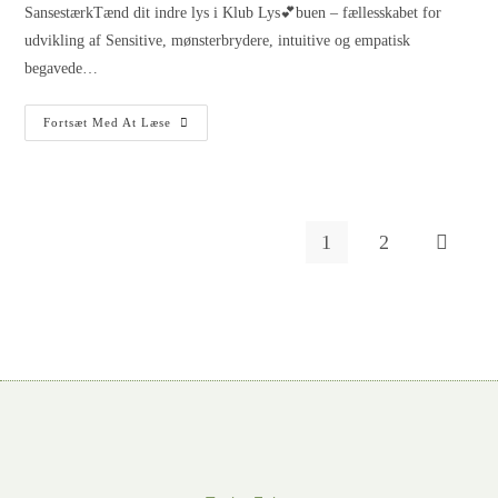
SansestærkTænd dit indre lys i Klub Lys💕buen ‒ fællesskabet for
udvikling af Sensitive, mønsterbrydere, intuitive og empatisk
begavede…
Fortsæt Med At Læse
1
2