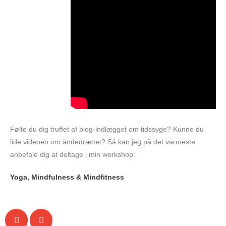
Følte du dig truffet af blog-indlægget om tidssyge? Kunne du
lide videoen om åndedrættet? Så kan jeg på det varmeste
anbefale dig at deltage i min workshop:
Yoga, Mindfulness & Mindfitness