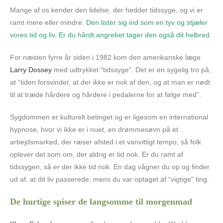
Mange af os kender den lidelse, der hedder tidssyge, og vi er
ramt mere eller mindre.
Den lister sig ind som en tyv og stjæler
vores tid og liv. Er du hårdt angrebet tager den også dit helbred.
For næsten fyrre år siden i 1982 kom den amerikanske læge
Larry Dossey
med udtrykket “tidssyge”. Det er en sygelig tro på,
at “tiden forsvinder, at der ikke er nok af den, og at man er nødt
til at træde hårdere og hårdere i pedalerne for at følge med”.
Sygdommen er kulturelt betinget og er ligesom en international
hypnose, hvor vi ikke er i nuet, en drømmesøvn på et
arbejdsmarked, der ræser afsted i et vanvittigt tempo, så folk
oplever det som om, der aldrig er tid nok. Er du ramt af
tidssygen, så
er
der ikke tid nok. En dag vågner du op og finder
ud af, at dit liv passerede, mens du var optaget af “vigtige” ting.
D
e hurtige spiser de langsomme til morgenmad