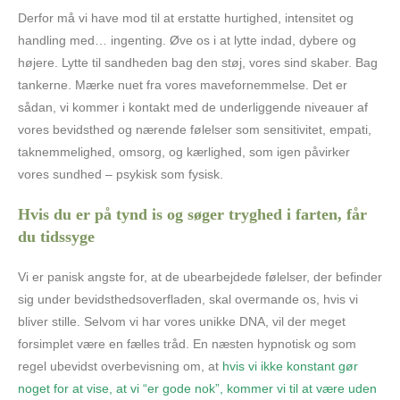
Derfor må vi have mod til at erstatte hurtighed, intensitet og
handling med… ingenting. Øve os i at lytte indad, dybere og
højere. Lytte til sandheden bag den støj, vores sind skaber. Bag
tankerne. Mærke nuet fra vores mavefornemmelse. Det er
sådan, vi kommer i kontakt med de underliggende niveauer af
vores bevidsthed og nærende følelser som sensitivitet, empati,
taknemmelighed, omsorg, og kærlighed, som igen påvirker
vores sundhed – psykisk som fysisk.
Hvis du er på tynd is og søger tryghed i farten, får
du tidssyge
Vi er panisk angste for, at de ubearbejdede følelser, der befinder
sig under bevidsthedsoverfladen, skal overmande os, hvis vi
bliver stille. Selvom vi har vores unikke DNA, vil der meget
forsimplet være en fælles tråd. En næsten hypnotisk og som
regel ubevidst overbevisning om, at
hvis vi ikke konstant gør
noget for at vise, at vi “er gode nok”, kommer vi til at være uden