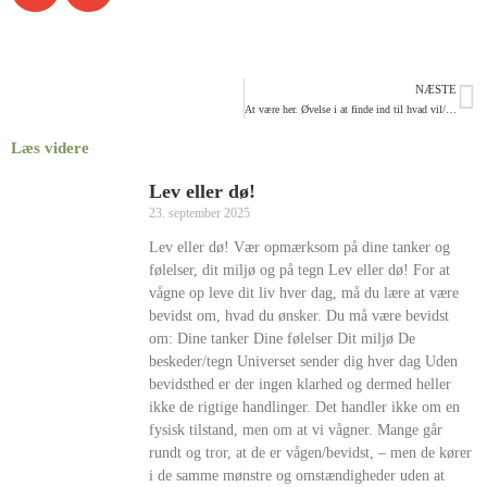
NÆSTE
At være her. Øvelse i at finde ind til hvad vil/skal jeg?
Læs videre
Lev eller dø!
23. september 2025
Lev eller dø! Vær opmærksom på dine tanker og
følelser, dit miljø og på tegn Lev eller dø! For at
vågne op leve dit liv hver dag, må du lære at være
bevidst om, hvad du ønsker. Du må være bevidst
om: Dine tanker Dine følelser Dit miljø De
beskeder/tegn Universet sender dig hver dag Uden
bevidsthed er der ingen klarhed og dermed heller
ikke de rigtige handlinger. Det handler ikke om en
fysisk tilstand, men om at vi vågner. Mange går
rundt og tror, at de er vågen/bevidst, – men de kører
i de samme mønstre og omstændigheder uden at