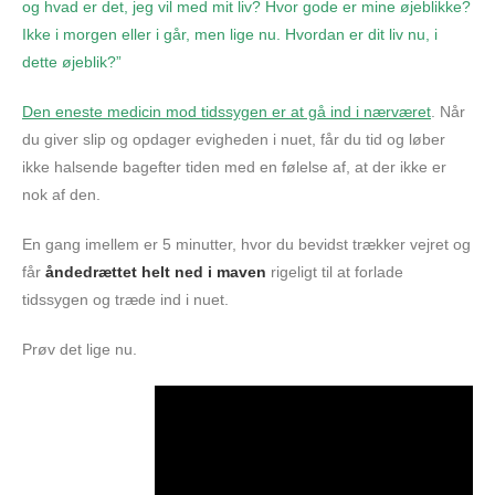
og hvad er det, jeg vil med mit liv? Hvor gode er mine øjeblikke?
Ikke i morgen eller i går, men lige nu. Hvordan er dit liv nu, i
dette øjeblik?”
Den eneste medicin mod tidssygen er at gå ind i nærværet
. Når
du giver slip og opdager evigheden i nuet, får du tid og løber
ikke halsende bagefter tiden med en følelse af, at der ikke er
nok af den.
En gang imellem er 5 minutter, hvor du bevidst trækker vejret og
får
åndedrættet helt ned i maven
rigeligt til at forlade
tidssygen og træde ind i nuet.
Prøv det lige nu.