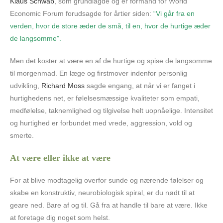
Klaus Schwab
, som grundlagde og er formand for World
Economic Forum forudsagde for årtier siden:
“Vi går fra en
verden, hvor de store æder de små, til en, hvor de hurtige æder
de langsomme”.
Men det koster at være en af de hurtige og spise de langsomme
til morgenmad. En læge og firstmover indenfor personlig
udvikling,
Richard Moss
sagde engang, at når vi er fanget i
hurtighedens net, er følelsesmæssige kvaliteter som empati,
medfølelse, taknemlighed og tilgivelse helt uopnåelige. Intensitet
og hurtighed er forbundet med vrede, aggression, vold og
smerte.
At være eller ikke at være
For at blive modtagelig overfor sunde og nærende følelser og
skabe en konstruktiv, neurobiologisk spiral, er du nødt til at
geare ned. Bare af og til. Gå fra at handle til bare at være. Ikke
at foretage dig noget som helst.