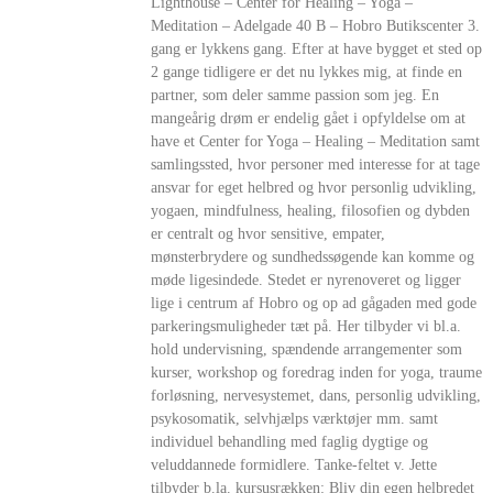
Lighthouse – Center for Healing – Yoga –
Meditation – Adelgade 40 B – Hobro Butikscenter 3.
gang er lykkens gang. Efter at have bygget et sted op
2 gange tidligere er det nu lykkes mig, at finde en
partner, som deler samme passion som jeg. En
mangeårig drøm er endelig gået i opfyldelse om at
have et Center for Yoga – Healing – Meditation samt
samlingssted, hvor personer med interesse for at tage
ansvar for eget helbred og hvor personlig udvikling,
yogaen, mindfulness, healing, filosofien og dybden
er centralt og hvor sensitive, empater,
mønsterbrydere og sundhedssøgende kan komme og
møde ligesindede. Stedet er nyrenoveret og ligger
lige i centrum af Hobro og op ad gågaden med gode
parkeringsmuligheder tæt på. Her tilbyder vi bl.a.
hold undervisning, spændende arrangementer som
kurser, workshop og foredrag inden for yoga, traume
forløsning, nervesystemet, dans, personlig udvikling,
psykosomatik, selvhjælps værktøjer mm. samt
individuel behandling med faglig dygtige og
veluddannede formidlere. Tanke-feltet v. Jette
tilbyder b.la. kursusrækken: Bliv din egen helbredet