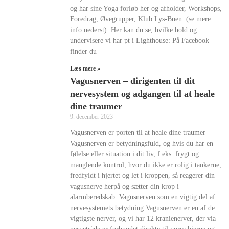
og har sine Yoga forløb her og afholder, Workshops,
Foredrag, Øvegrupper, Klub Lys-Buen. (se mere
info nederst). Her kan du se, hvilke hold og
undervisere vi har pt i Lighthouse: På Facebook
finder du
Læs mere »
Vagusnerven – dirigenten til dit
nervesystem og adgangen til at heale
dine traumer
9. december 2023
Vagusnerven er porten til at heale dine traumer
Vagusnerven er betydningsfuld, og hvis du har en
følelse eller situation i dit liv, f.eks. frygt og
manglende kontrol, hvor du ikke er rolig i tankerne,
fredfyldt i hjertet og let i kroppen, så reagerer din
vagusnerve herpå og sætter din krop i
alarmberedskab. Vagusnerven som en vigtig del af
nervesystemets betydning Vagusnerven er en af de
vigtigste nerver, og vi har 12 kranienerver, der via