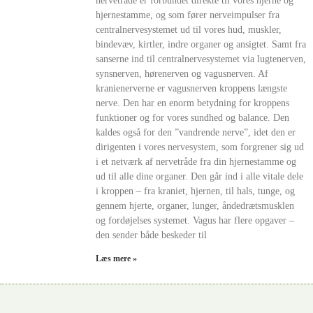
nervetråde er forbundet direkte til vores hjerne og
hjernestamme, og som fører nerveimpulser fra
centralnervesystemet ud til vores hud, muskler,
bindevæv, kirtler, indre organer og ansigtet. Samt fra
sanserne ind til centralnervesystemet via lugtenerven,
synsnerven, hørenerven og vagusnerven. Af
kranienerverne er vagusnerven kroppens længste
nerve. Den har en enorm betydning for kroppens
funktioner og for vores sundhed og balance. Den
kaldes også for den ”vandrende nerve”, idet den er
dirigenten i vores nervesystem, som forgrener sig ud
i et netværk af nervetråde fra din hjernestamme og
ud til alle dine organer. Den går ind i alle vitale dele
i kroppen – fra kraniet, hjernen, til hals, tunge, og
gennem hjerte, organer, lunger, åndedrætsmusklen
og fordøjelses systemet. Vagus har flere opgaver –
den sender både beskeder til
Læs mere »