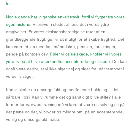
for.
Nogle gange har vi ganske enkelt travlt, fordi vi flygter fra vores
egen historie.
Vi prøver i stedet at løse det i vores ydre
omgivelser. Er vores eksistensberettigelse truet af en
grundlæggende frygt, gør vi alt muligt for at skabe tryghed. Det
kan være et job med fast månedsløn, pension, forsikringer,
penge på kontoen osv.
Føler vi os uelskede, knokler vi i vores
ydre liv på at blive anerkendte, accepterede og elskede.
Det kan
også være derfor, at vi ikke siger nej og siger fra, når tempoet i
vores liv stiger.
Kan vi skabe en omsorgsfuld og medfølende holdning til det
sårbare i os? Kan vi rumme det og samtidigt blive stille? I alle
former for nærværstræning må vi lære at være os selv og se på
det pæne og det, vi bryder os mindre om, på en accepterende,
venlig og omsorgsfuld måde.