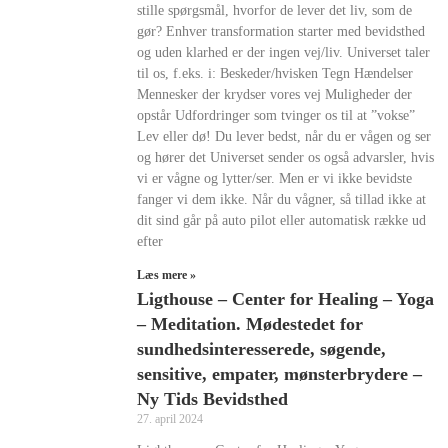
stille spørgsmål, hvorfor de lever det liv, som de
gør? Enhver transformation starter med bevidsthed
og uden klarhed er der ingen vej/liv. Universet taler
til os, f.eks. i: Beskeder/hvisken Tegn Hændelser
Mennesker der krydser vores vej Muligheder der
opstår Udfordringer som tvinger os til at ”vokse”
Lev eller dø! Du lever bedst, når du er vågen og ser
og hører det Universet sender os også advarsler, hvis
vi er vågne og lytter/ser. Men er vi ikke bevidste
fanger vi dem ikke. Når du vågner, så tillad ikke at
dit sind går på auto pilot eller automatisk række ud
efter
Læs mere »
Ligthouse – Center for Healing – Yoga
– Meditation. Mødestedet for
sundhedsinteresserede, søgende,
sensitive, empater, mønsterbrydere –
Ny Tids Bevidsthed
27. april 2024