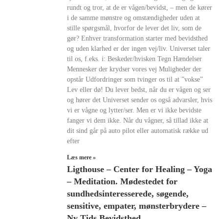
rundt og tror, at de er vågen/bevidst, – men de kører
i de samme mønstre og omstændigheder uden at
stille spørgsmål, hvorfor de lever det liv, som de
gør? Enhver transformation starter med bevidsthed
og uden klarhed er der ingen vej/liv. Universet taler
til os, f.eks. i: Beskeder/hvisken Tegn Hændelser
Mennesker der krydser vores vej Muligheder der
opstår Udfordringer som tvinger os til at ”vokse”
Lev eller dø! Du lever bedst, når du er vågen og ser
og hører det Universet sender os også advarsler, hvis
vi er vågne og lytter/ser. Men er vi ikke bevidste
fanger vi dem ikke. Når du vågner, så tillad ikke at
dit sind går på auto pilot eller automatisk række ud
efter
Læs mere »
Ligthouse – Center for Healing – Yoga
– Meditation. Mødestedet for
sundhedsinteresserede, søgende,
sensitive, empater, mønsterbrydere –
Ny Tids Bevidsthed