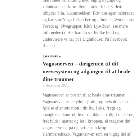
individuel behandling med faglig dygtige og
veluddannede formidlere. Tanke-feltet v. Jette
tilbyder b.la. kursusrækken: Bliv din egen helbredet
og har sine Yoga forløb her og afholder, Workshops,
Foredrag, Øvegrupper, Klub Lys-Buen. (se mere
info nederst). Her kan du se, hvilke hold og
undervisere vi har pt i Lighthouse: På Facebook
finder du
Læs mere »
Vagusnerven – dirigenten til dit
nervesystem og adgangen til at heale
dine traumer
9. december 2023
Vagusnerven er porten til at heale dine traumer
Vagusnerven er betydningsfuld, og hvis du har en
følelse eller situation i dit liv, f.eks. frygt og
manglende kontrol, hvor du ikke er rolig i tankerne,
fredfyldt i hjertet og let i kroppen, så reagerer din
vagusnerve herpå og sætter din krop i
alarmberedskab. Vagusnerven som en vigtig del af