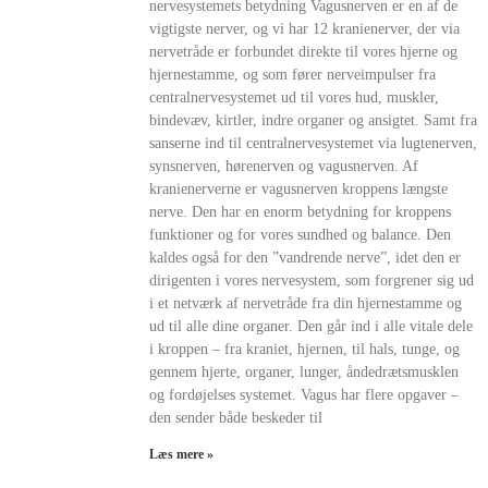
nervesystemets betydning Vagusnerven er en af de
vigtigste nerver, og vi har 12 kranienerver, der via
nervetråde er forbundet direkte til vores hjerne og
hjernestamme, og som fører nerveimpulser fra
centralnervesystemet ud til vores hud, muskler,
bindevæv, kirtler, indre organer og ansigtet. Samt fra
sanserne ind til centralnervesystemet via lugtenerven,
synsnerven, hørenerven og vagusnerven. Af
kranienerverne er vagusnerven kroppens længste
nerve. Den har en enorm betydning for kroppens
funktioner og for vores sundhed og balance. Den
kaldes også for den ”vandrende nerve”, idet den er
dirigenten i vores nervesystem, som forgrener sig ud
i et netværk af nervetråde fra din hjernestamme og
ud til alle dine organer. Den går ind i alle vitale dele
i kroppen – fra kraniet, hjernen, til hals, tunge, og
gennem hjerte, organer, lunger, åndedrætsmusklen
og fordøjelses systemet. Vagus har flere opgaver –
den sender både beskeder til
Læs mere »