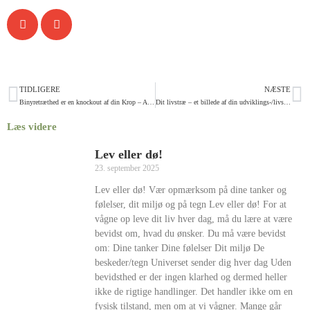
TIDLIGERE
NÆSTE
Binyretræthed er en knockout af din Krop – Afklaring og behandling af binyretræthed
Dit livstræ – et billede af din udviklings-/livsrejse
Læs videre
Lev eller dø!
23. september 2025
Lev eller dø! Vær opmærksom på dine tanker og
følelser, dit miljø og på tegn Lev eller dø! For at
vågne op leve dit liv hver dag, må du lære at være
bevidst om, hvad du ønsker. Du må være bevidst
om: Dine tanker Dine følelser Dit miljø De
beskeder/tegn Universet sender dig hver dag Uden
bevidsthed er der ingen klarhed og dermed heller
ikke de rigtige handlinger. Det handler ikke om en
fysisk tilstand, men om at vi vågner. Mange går