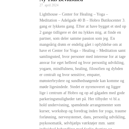
27. april 2024
Lighthouse – Center for Healing – Yoga –
Meditation – Adelgade 40 B – Hobro Butikscenter 3.
gang er lykkens gang. Efter at have bygget et sted op
2 gange tidligere er det nu lykkes mig, at finde en
partner, som deler samme passion som jeg. En
mangeårig drøm er endelig gået i opfyldelse om at
have et Center for Yoga – Healing – Meditation samt
samlingssted, hvor personer med interesse for at tage
ansvar for eget helbred og hvor personlig udvikling,
yogaen, mindfulness, healing, filosofien og dybden
er centralt og hvor sensitive, empater,
mønsterbrydere og sundhedssøgende kan komme og
møde ligesindede. Stedet er nyrenoveret og ligger
lige i centrum af Hobro og op ad gågaden med gode
parkeringsmuligheder tæt på. Her tilbyder vi bl.a.
hold undervisning, spændende arrangementer som
kurser, workshop og foredrag inden for yoga, traume
forløsning, nervesystemet, dans, personlig udvikling,
psykosomatik, selvhjælps værktøjer mm. samt