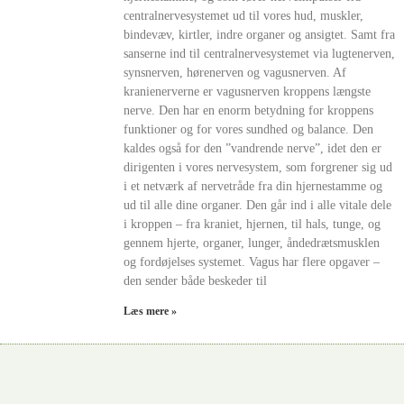
centralnervesystemet ud til vores hud, muskler,
bindevæv, kirtler, indre organer og ansigtet. Samt fra
sanserne ind til centralnervesystemet via lugtenerven,
synsnerven, hørenerven og vagusnerven. Af
kranienerverne er vagusnerven kroppens længste
nerve. Den har en enorm betydning for kroppens
funktioner og for vores sundhed og balance. Den
kaldes også for den ”vandrende nerve”, idet den er
dirigenten i vores nervesystem, som forgrener sig ud
i et netværk af nervetråde fra din hjernestamme og
ud til alle dine organer. Den går ind i alle vitale dele
i kroppen – fra kraniet, hjernen, til hals, tunge, og
gennem hjerte, organer, lunger, åndedrætsmusklen
og fordøjelses systemet. Vagus har flere opgaver –
den sender både beskeder til
Læs mere »