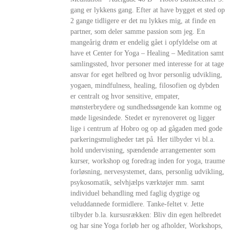
gang er lykkens gang. Efter at have bygget et sted op
2 gange tidligere er det nu lykkes mig, at finde en
partner, som deler samme passion som jeg. En
mangeårig drøm er endelig gået i opfyldelse om at
have et Center for Yoga – Healing – Meditation samt
samlingssted, hvor personer med interesse for at tage
ansvar for eget helbred og hvor personlig udvikling,
yogaen, mindfulness, healing, filosofien og dybden
er centralt og hvor sensitive, empater,
mønsterbrydere og sundhedssøgende kan komme og
møde ligesindede. Stedet er nyrenoveret og ligger
lige i centrum af Hobro og op ad gågaden med gode
parkeringsmuligheder tæt på. Her tilbyder vi bl.a.
hold undervisning, spændende arrangementer som
kurser, workshop og foredrag inden for yoga, traume
forløsning, nervesystemet, dans, personlig udvikling,
psykosomatik, selvhjælps værktøjer mm. samt
individuel behandling med faglig dygtige og
veluddannede formidlere. Tanke-feltet v. Jette
tilbyder b.la. kursusrækken: Bliv din egen helbredet
og har sine Yoga forløb her og afholder, Workshops,