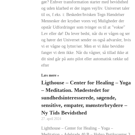
gør? Enhver transformation starter med bevidsthed
og uden klarhed er der ingen vej/liv. Universet taler
til os, f.eks. i: Beskeder/hvisken Tegn Hændelser
Mennesker der krydser vores vej Muligheder der
opstår Udfordringer som tvinger os til at ”vokse”
Lev eller dø! Du lever bedst, når du er vågen og ser
og hører det Universet sender os også advarsler, hvis
vi er vågne og lytter/ser. Men er vi ikke bevidste
fanger vi dem ikke. Når du vågner, så tillad ikke at
dit sind går på auto pilot eller automatisk række ud
efter
Læs mere »
Ligthouse – Center for Healing – Yoga
– Meditation. Mødestedet for
sundhedsinteresserede, søgende,
sensitive, empater, mønsterbrydere –
Ny Tids Bevidsthed
27. april 2024
Lighthouse – Center for Healing – Yoga –
Meditation – Adelgade 40 B – Hobro Butikscenter 3.