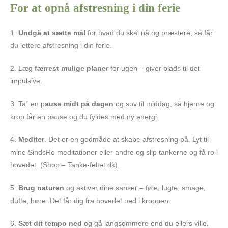
For at opnå afstresning i din ferie
1.
Undgå at sætte mål
for hvad du skal nå og præstere, så får
du lettere afstresning i din ferie.
2. Læg
færrest mulige planer
for ugen – giver plads til det
impulsive.
3. Ta´ en p
ause midt på dagen
og sov til middag, så hjerne og
krop får en pause og du fyldes med ny energi.
4.
Mediter
. Det er en godmåde at skabe afstresning på. Lyt til
mine SindsRo meditationer eller andre og slip tankerne og få ro i
hovedet. (Shop – Tanke-feltet.dk).
5.
Brug naturen
og aktiver dine sanser
–
føle, lugte, smage,
dufte, høre. Det får dig fra hovedet ned i kroppen.
6.
Sæt dit tempo ned
og gå langsommere end du ellers ville.