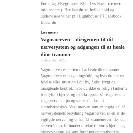
Foredrag, Øvegrupper, Klub Lys-Buen. (se mere
info nederst). Her kan du se, hvilke hold og
undervisere vi har pt i Lighthouse: På Facebook
finder du
Læs mere »
Vagusnerven – dirigenten til dit
nervesystem og adgangen til at heale
dine traumer
9. december 2023
Vagusnerven er porten til at heale dine traumer
Vagusnerven er betydningsfuld, og hvis du har en
følelse eller situation i dit liv, f.eks. frygt og
manglende kontrol, hvor du ikke er rolig i tankerne,
fredfyldt i hjertet og let i kroppen, så reagerer din
vagusnerve herpå og sætter din krop i
alarmberedskab. Vagusnerven som en vigtig del af
nervesystemets betydning Vagusnerven er en af de
vigtigste nerver, og vi har 12 kranienerver, der via
nervetråde er forbundet direkte til vores hjerne og
hjernestamme, og som fører nerveimpulser fra