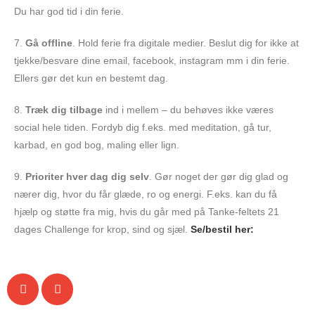
Du har god tid i din ferie.
7.
Gå offline
. Hold ferie fra digitale medier. Beslut dig for ikke at
tjekke/besvare dine email, facebook, instagram mm i din ferie.
Ellers gør det kun en bestemt dag.
8.
Træk dig tilbage
ind i mellem – du behøves ikke væres
social hele tiden. Fordyb dig f.eks. med meditation, gå tur,
karbad, en god bog, maling eller lign.
9.
Prioriter hver dag dig selv
. Gør noget der gør dig glad og
nærer dig, hvor du får glæde, ro og energi. F.eks. kan du få
hjælp og støtte fra mig, hvis du går med på Tanke-feltets 21
dages Challenge for krop, sind og sjæl.
Se/bestil her: