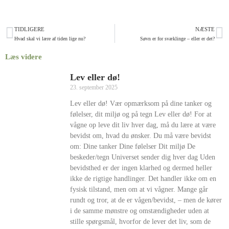
TIDLIGERE
NÆSTE
Hvad skal vi lære af tiden lige nu?
Søvn er for svæklinge – eller er det?
Læs videre
Lev eller dø!
23. september 2025
Lev eller dø! Vær opmærksom på dine tanker og
følelser, dit miljø og på tegn Lev eller dø! For at
vågne op leve dit liv hver dag, må du lære at være
bevidst om, hvad du ønsker. Du må være bevidst
om: Dine tanker Dine følelser Dit miljø De
beskeder/tegn Universet sender dig hver dag Uden
bevidsthed er der ingen klarhed og dermed heller
ikke de rigtige handlinger. Det handler ikke om en
fysisk tilstand, men om at vi vågner. Mange går
rundt og tror, at de er vågen/bevidst, – men de kører
i de samme mønstre og omstændigheder uden at
stille spørgsmål, hvorfor de lever det liv, som de