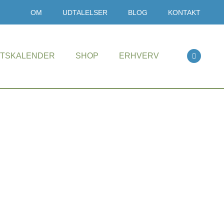
OM
UDTALELSER
BLOG
KONTAKT
ETSKALENDER
SHOP
ERHVERV