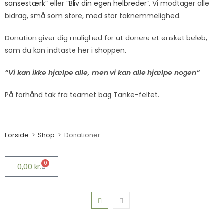
sansestærk”
eller
”Bliv din egen helbreder”
. Vi modtager alle
bidrag, små som store, med stor taknemmelighed.
Donation giver dig mulighed for at donere et ønsket beløb,
som du kan indtaste her i shoppen.
“Vi kan ikke hjælpe alle, men vi kan alle hjælpe nogen
“
På forhånd tak fra teamet bag Tanke-feltet.
Forside
>
Shop
>
Donationer
0
0,00
kr.