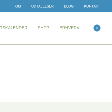
OM
UDTALELSER
BLOG
KONTAKT
ETSKALENDER
SHOP
ERHVERV