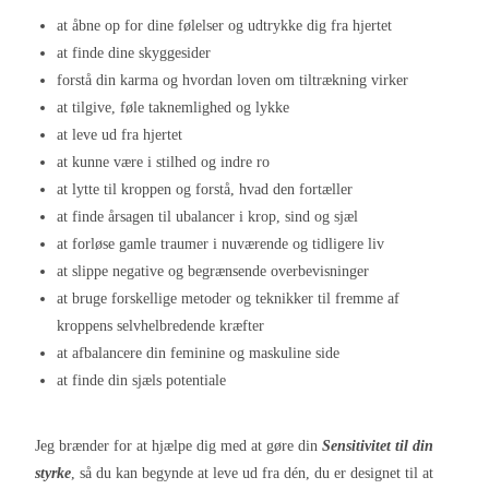
at åbne op for dine følelser og udtrykke dig fra hjertet
at finde dine skyggesider
forstå din karma og hvordan loven om tiltrækning virker
at tilgive, føle taknemlighed og lykke
at leve ud fra hjertet
at kunne være i stilhed og indre ro
at lytte til kroppen og forstå, hvad den fortæller
at finde årsagen til ubalancer i krop, sind og sjæl
at forløse gamle traumer i nuværende og tidligere liv
at slippe negative og begrænsende overbevisninger
at bruge forskellige metoder og teknikker til fremme af
kroppens selvhelbredende kræfter
at afbalancere din feminine og maskuline side
at finde din sjæls potentiale
Jeg brænder for at hjælpe dig med at gøre din
Sensitivitet til din
styrke
, så du kan begynde at leve ud fra dén, du er designet til at