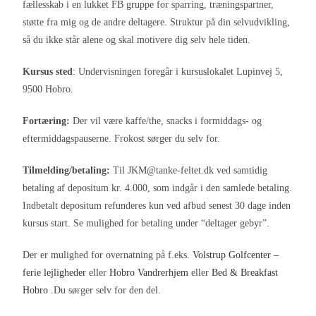
fællesskab i en lukket FB gruppe for sparring, træningspartner,
støtte fra mig og de andre deltagere. Struktur på din selvudvikling,
så du ikke står alene og skal motivere dig selv hele tiden.
Kursus sted
: Undervisningen foregår i kursuslokalet Lupinvej 5,
9500 Hobro.
Fortæring:
Der vil være kaffe/the, snacks i formiddags- og
eftermiddagspauserne. Frokost sørger du selv for.
Tilmelding/betaling:
Til JKM@tanke-feltet.dk ved samtidig
betaling af depositum kr. 4.000, som indgår i den samlede betaling.
Indbetalt depositum refunderes kun ved afbud senest 30 dage inden
kursus start. Se mulighed for betaling under “deltager gebyr”.
Der er mulighed for overnatning på f.eks.
Volstrup Golfcenter –
ferie lejligheder
eller
Hobro Vandrerhjem
eller
Bed & Breakfast
Hobro .
Du sørger selv for den del.