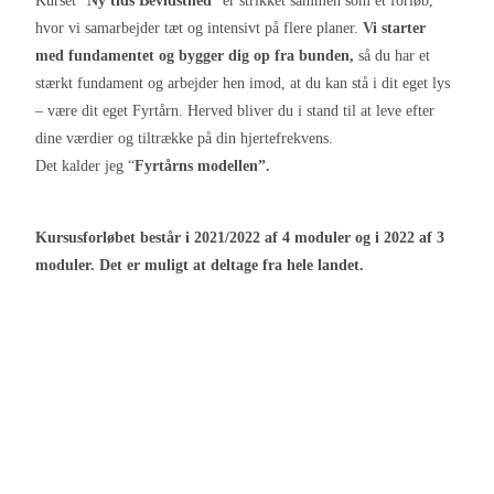
Kurset ”
Ny tids Bevidsthed
” er strikket sammen som et forløb,
hvor vi samarbejder tæt og intensivt på flere planer.
Vi starter
med fundamentet og bygger dig op fra bunden,
så du har et
stærkt fundament og arbejder hen imod, at du kan stå i dit eget lys
– være dit eget Fyrtårn. Herved bliver du i stand til at leve efter
dine værdier og tiltrække på din hjertefrekvens.
Det kalder jeg “
Fyrtårns modellen”.
Kursusforløbet består i 2021/2022 af 4 moduler og i 2022 af 3
moduler. Det er muligt at deltage fra hele landet.