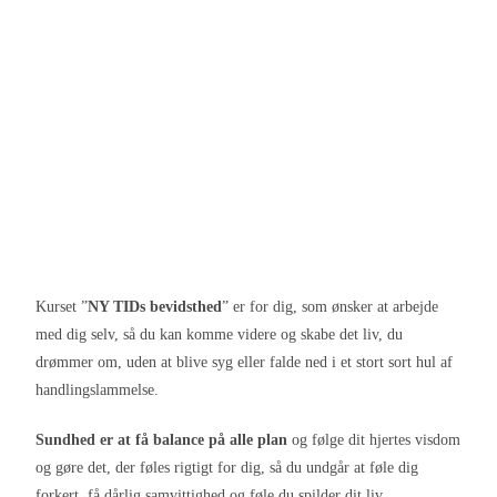
Kurset ”
NY TIDs bevidsthed
” er for dig, som ønsker at arbejde
med dig selv, så du kan komme videre og skabe det liv, du
drømmer om, uden at blive syg eller falde ned i et stort sort hul af
handlingslammelse.
Sundhed er at få balance på alle plan
og følge dit hjertes visdom
og gøre det, der føles rigtigt for dig, så du undgår at føle dig
forkert, få dårlig samvittighed og føle du spilder dit liv.